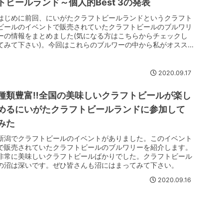
トビールランド～個人的Best 3の発表
はじめに前回、にいがたクラフトビールランドというクラフト
ビールのイベントで販売されていたクラフトビールのブルワリ
ーの情報をまとめました(気になる方はこちらからチェックし
てみて下さい)。今回はこれらのブルワーの中から私がオスス
メするBest ...
2020.09.17
種類豊富‼全国の美味しいクラフトビールが楽し
めるにいがたクラフトビールランドに参加して
みた
新潟でクラフトビールのイベントがありました。このイベント
で販売されていたクラフトビールのブルワリーを紹介します。
非常に美味しいクラフトビールばかりでした。クラフトビール
の沼は深いです。ぜひ皆さんも沼にはまってみて下さい。
2020.09.16