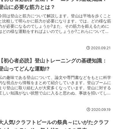
登山に必要な筋力とは？
今回は登山と筋力について解説します。登山は平地を歩くこと
と比較して明らかに筋力が必要になります。では、どの様な筋
力が必要になるのでしょうか?また、その筋力を鍛えるために
はどの様な運動をすればよいのでしょうか?これらについて解
説していきます。
2020.09.21
【初心者必読】登山トレーニングの基礎知識：
登山ってどんな運動⁉
私の趣味である登山について、論文や専門書などをもとに科学
的な視点から情報をまとめて紹介していきます。登山ブームに
より登山に取り組む人が大変多くなっています。登山に対する
正しい知識がない状態で山に入ると思わぬ、事故を招いてしま
うことがあります...
2020.09.19
大人気!クラフトビールの祭典～にいがたクラフ