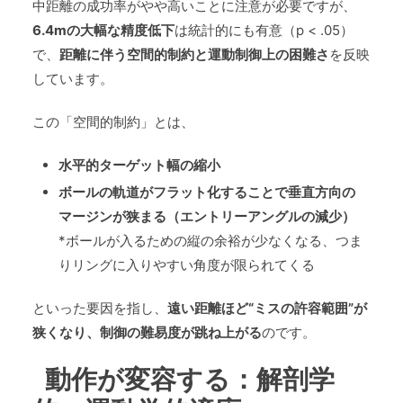
中距離の成功率がやや高いことに注意が必要ですが、
6.4mの大幅な精度低下
は統計的にも有意（p < .05）
で、
距離に伴う空間的制約と運動制御上の困難さ
を反映
しています。
この「空間的制約」とは、
水平的ターゲット幅の縮小
ボールの軌道がフラット化することで垂直方向の
マージンが狭まる（エントリーアングルの減少）
*ボールが入るための縦の余裕が少なくなる、つま
りリングに入りやすい角度が限られてくる
といった要因を指し、
遠い距離ほど“ミスの許容範囲”が
狭くなり、制御の難易度が跳ね上がる
のです。
動作が変容する：解剖学