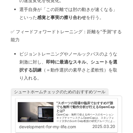
の速度変化を視覚化。
選手自身が「この距離では肘の動きが速くなる」
といった
感覚と事実の擦り合わせ
を行う。
✅ フィードフォワードトレーニング：距離を“予測”する
能力
ビジョントレーニングやノールックパスのような
刺激に対し、
即時に最適なスキル、シュートを選
択する訓練
（＝動作選択の素早さと柔軟性）を取
り入れる。
シュートホームチェックのためのおすすめツール
"スポーツの現場や臨床でおすすめ‼"誰
でも無料で動作分析が行えるOpenCap
とは?
OpenCap：無料で使えるAIベースのモーション
キャプチャーシステムOpenCapは、スタンフォ
ード大学のScott Delp教授の研究グループによ
って開発された、クラウドベースのマーカーレ
2025.03.20
development-for-my-life.com
ス・モーションキャプチャ・システムです。従来
のモ...