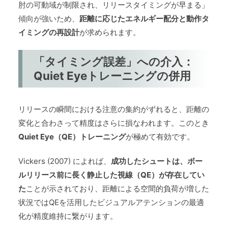
肘の可動域が制限され、リリースタイミングが早まる」
傾向が強いため、
距離に応じたエネルギー配分と動作タ
イミングの再設計
が求められます。
「タイミング誤差」への介入：
Quiet Eyeトレーニングの併用
リリースの瞬間における注意の集約がずれると、距離の
変化と合わさって精度はさらに損なわれます。このとき
Quiet Eye（QE）トレーニング
が極めて有効です。
Vickers (2007) によれば、
成功したシュートは、ボー
ルリリース前に長く静止した視線（QE）が存在してい
た
ことが示されており、距離による空間的負荷が増した
状況ではQEを活用したビジュアルアテンションの最適
化が精度維持に繋がります。