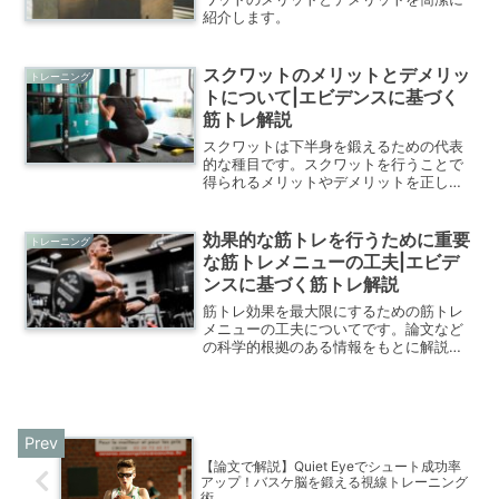
紹介します。
スクワットのメリットとデメリッ
トレーニング
トについて|エビデンスに基づく
筋トレ解説
スクワットは下半身を鍛えるための代表
的な種目です。スクワットを行うことで
得られるメリットやデメリットを正しく
理解することでトレーニング効果もアッ
プします。
効果的な筋トレを行うために重要
トレーニング
な筋トレメニューの工夫|エビデ
ンスに基づく筋トレ解説
筋トレ効果を最大限にするための筋トレ
メニューの工夫についてです。論文など
の科学的根拠のある情報をもとに解説し
ます。効果的な筋トレには負荷、回数、
筋力発揮時間がポイントとなります‼
【論文で解説】Quiet Eyeでシュート成功率
アップ！バスケ脳を鍛える視線トレーニング
術