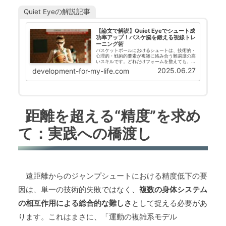
Quiet Eyeの解説記事
【論文で解説】Quiet Eyeでシュート成
功率アップ！バスケ脳を鍛える視線トレ
ーニング術
バスケットボールにおけるシュートは、技術的・
心理的・戦術的要素が複雑に絡み合う難易度の高
いスキルです。どれだけフォームを整えても、試
合中に決めきれない——そのような経験をしたこ
2025.06.27
development-for-my-life.com
とがある選手も多いのではないでしょうか。その
原因の一つに、視覚的...
距離を超える“精度”を求め
て：実践への橋渡し
遠距離からのジャンプシュートにおける精度低下の要
因は、単一の技術的失敗ではなく、
複数の身体システム
の相互作用による総合的な難しさ
として捉える必要があ
ります。これはまさに、「運動の複雑系モデル