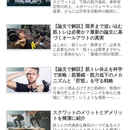
ために
スクワットは、下肢の筋力強化、体幹安
定性の向上、スポーツパフォーマンスの
改善、さらには日常生活動作の維持にお
いて不可欠な基本エクササイズです。し
かし、スクワットの効果と安全性は、単
に「しゃがむ」動作だけで決まるもので
【論文で解説】限界まで追い込む
エビデンス
はありません。体幹、下腿...
筋トレは必要か？最新の論文に基
づくオールアウトの真実
はじめに：筋トレの「限界まで」は本当
に必要なのか？「筋トレは限界までやら
ないと意味がない」「最後の1回が筋肥大
を決める」そんな言葉を耳にしたことが
ある方も多いのではないでしょうか。ト
レーニング現場では、筋肉を「追い込
【論文で解説】筋トレ休止を科学
トレーニング
む」ことが成果につながる...
で攻略：筋萎縮・筋力低下のメカ
ニズムと「貯筋」を守る戦略
せっかく積み上げてきた筋肉が、怪我や
仕事の忙しさでトレーニングを休んだ途
端に「溶けて」いくような感覚――。ト
レーニーなら誰もが一度は抱く恐怖で
す。しかし、最新の科学、特に筋萎縮の
メカニズムを解説した研究（Gao et al.,
スクワットのメリットとデメリッ
トレーニング
2018）を...
トを簡潔に紹介
筋トレの代表的な種目の一つであるスク
ワットのメリットとデメリットを簡潔に