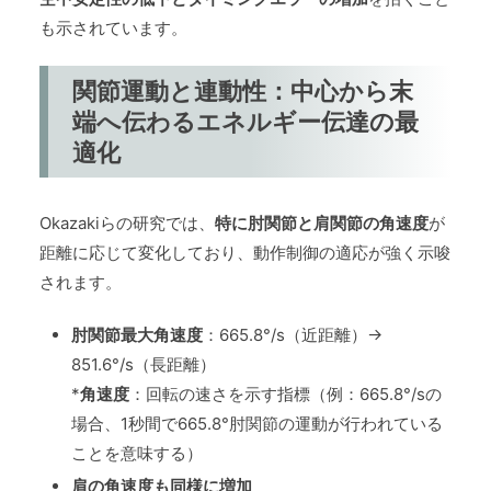
も示されています。
関節運動と連動性：中心から末
端へ伝わるエネルギー伝達の最
適化
Okazakiらの研究では、
特に肘関節と肩関節の角速度
が
距離に応じて変化しており、動作制御の適応が強く示唆
されます。
肘関節最大角速度
：665.8°/s（近距離）→
851.6°/s（長距離）
*
角速度
：回転の速さを示す指標（例：665.8°/sの
場合、1秒間で665.8°肘関節の運動が行われている
ことを意味する）
肩の角速度も同様に増加