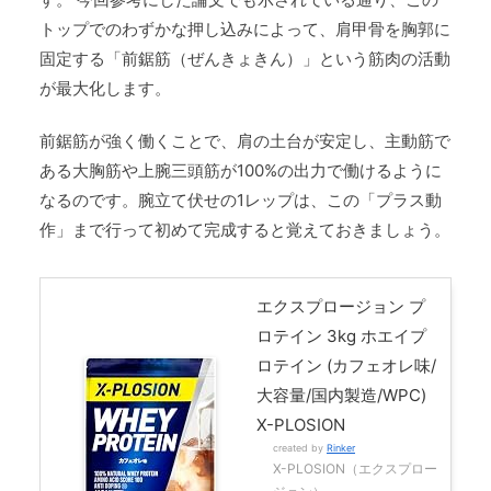
トップでのわずかな押し込みによって、肩甲骨を胸郭に
固定する「前鋸筋（ぜんきょきん）」という筋肉の活動
が最大化します。
前鋸筋が強く働くことで、肩の土台が安定し、主動筋で
ある大胸筋や上腕三頭筋が100%の出力で働けるように
なるのです。腕立て伏せの1レップは、この「プラス動
作」まで行って初めて完成すると覚えておきましょう。
エクスプロージョン プ
ロテイン 3kg ホエイプ
ロテイン (カフェオレ味/
大容量/国内製造/WPC)
X-PLOSION
created by
Rinker
X-PLOSION（エクスプロー