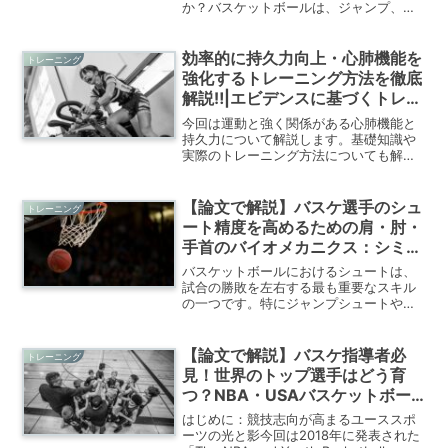
か？バスケットボールは、ジャンプ、ス
プリント、方向転換、接触プレーなど多
様な動作が連続する競技です。これらの
動作を支えるのが「体幹(コア)」の安定
効率的に持久力向上・心肺機能を
トレーニング
性と機能性です。近年...
強化するトレーニング方法を徹底
解説‼|エビデンスに基づくトレー
ニング解説
今回は運動と強く関係がある心肺機能と
持久力について解説します。基礎知識や
実際のトレーニング方法についても解説
していきます。
【論文で解説】バスケ選手のシュ
トレーニング
ート精度を高めるための肩・肘・
手首のバイオメカニクス：シミュ
レーションモデルによる解析
バスケットボールにおけるシュートは、
試合の勝敗を左右する最も重要なスキル
の一つです。特にジャンプシュートやセ
ットシュートにおいて、肩・肘・手首の
関節運動がボールのリリース速度、角
度、バックスピンに大きく影響を与える
【論文で解説】バスケ指導者必
トレーニング
ことが、近年のバイオメカニ...
見！世界のトップ選手はどう育
つ？NBA・USAバスケットボー
ルが推奨する育成モデルの真髄
はじめに：競技志向が高まるユーススポ
ーツの光と影今回は2018年に発表された