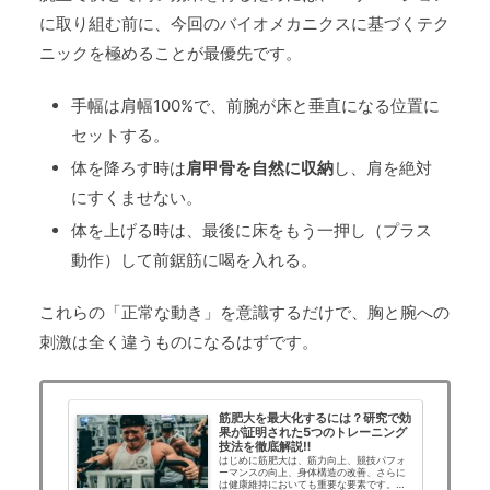
に取り組む前に、今回のバイオメカニクスに基づくテク
ニックを極めることが最優先です。
手幅は肩幅100%で、前腕が床と垂直になる位置に
セットする。
体を降ろす時は
肩甲骨を自然に収納
し、肩を絶対
にすくませない。
体を上げる時は、最後に床をもう一押し（プラス
動作）して前鋸筋に喝を入れる。
これらの「正常な動き」を意識するだけで、胸と腕への
刺激は全く違うものになるはずです。
筋肥大を最大化するには？研究で効
果が証明された5つのトレーニング
技法を徹底解説‼
はじめに筋肥大は、筋力向上、競技パフォ
ーマンスの向上、身体構造の改善、さらに
は健康維持においても重要な要素です。近