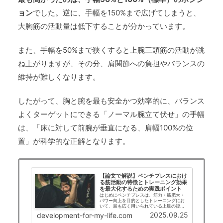
ョン
でした。逆に、手幅を150%まで広げてしまうと、
大胸筋の活動量は低下することが分かっています。
また、手幅を50%まで狭くすると上腕三頭筋の活動が跳
ね上がりますが、その分、肩関節への負担やバランスの
維持が難しくなります。
したがって、胸と腕を最も安全かつ効率的に、バランス
よくターゲットにできる「ノーマル腕立て伏せ」の手幅
は、「床に対して前腕が垂直になる、肩幅100%の位
置」が科学的な正解となります。
【論文で解説】ベンチプレスにおけ
る筋活動の特徴とトレーニング効果
を最大化するための実践ポイント
はじめにベンチプレスは、筋力・筋肥大・
パワー向上を目的としたトレーニングにお
いて、最も広く用いられている上肢の複合
的な高負荷運動です。特に大胸筋、上腕三
2025.09.25
development-for-my-life.com
頭筋、三角筋前部などの主要筋群を効率的
に鍛えることができるため、競技者から一