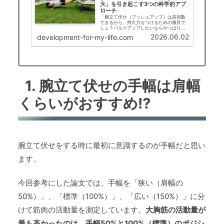
大」を引き起こす3つの科学的アプ
ローチ
「腕立て伏せ（プッシュアップ）は高回数
できるから、持久力をつけるための種目で
しょ？バルクアップしたいならやっぱりベ
ンチプレスじゃないと……」もしあなたがそ
2026.06.02
development-for-my-life.com
う思っているなら、非常にもったいないこ
とです。 最新のバイオメカニクスや運動生
理学の論…
1. 腕立て伏せの手幅は肩幅
くらいがおすすめ⁉
腕立て伏せをする時に最初に意識するのが手幅だと思い
ます。
今回参考にした論文では、手幅を「狭い（肩幅の
50%）」、「標準（100%）」、「広い（150%）」に分
けて筋肉の活動量を測定しています。
大胸筋の活動量が
最も高かったのは、手幅50%と100%（標準）のポジシ