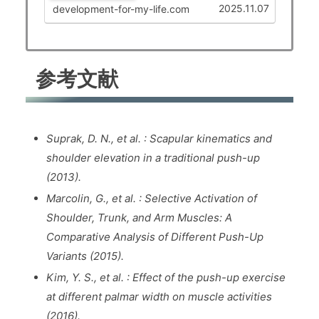
年では、筋肥大を目的としたレジスタンス
2025.11.07
development-for-my-life.com
トレーニング（筋トレ）に関する研究が進
み、従来の「高負荷・中反復・複数セッ
ト」だけでなく…
参考文献
Suprak, D. N., et al. : Scapular kinematics and
shoulder elevation in a traditional push-up
(2013).
Marcolin, G., et al. : Selective Activation of
Shoulder, Trunk, and Arm Muscles: A
Comparative Analysis of Different Push-Up
Variants
(2015).
Kim, Y. S., et al. : Effect of the push-up exercise
at different palmar width on muscle activities
(2016).