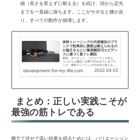
縮（長さを変えずに耐える）を続け、頭から足先
までを一直線に保ちます。ここがサボると腰が反
り、すべての動作が崩壊します。
体幹トレーニングの代表種目のプラ
ンクで効果的に腹筋は鍛えられるの
か論文をもとに徹底解説‼|エビデン
スに基づく筋トレ解説
美容、ダイエット、パフォーマンス向上、
リハビリと幅広い分野で行われているプラ
ンク。体幹トレーニングの火付け役となっ
た代表的なトレーニング方法ですが、実際
2022.04.02
development-for-my-life.com
の効果はどの程度あるのでしょうか??論文
などの科学的根拠がある情報をもとにプラ
ンクの効果を解説します。
まとめ：正しい実践こそが
最強の筋トレである
腕立て伏せで高い効果を得るためには、バリエーション