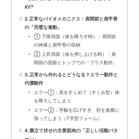
め⁉
2. 正常なバイオメカニクス：肩関節と肩甲骨
の「完璧な連動」
① 下降局面（体を降ろす時）：肩関節
の伸展と肩甲骨の収納
② 上昇局面（体を押し上げる時）：肩
関節の屈曲とトップでの「プラス動作」
3. 正常から外れるとどうなる？エラー動作と
代償動作
エラー①：肩をすくめて（すくみ型）体
を降ろしてしまう
エラー②：手幅を広げすぎ、肘を真横に
張ってしまう（T字型フォーム）
4. 腕立て伏せの主要筋肉の「正しい活動パタ
ーン」