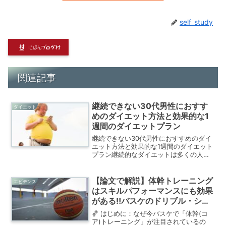
self_study
関連記事
継続できない30代男性におすす
ダイエット
めのダイエット方法と効果的な1
週間のダイエットプラン
継続できない30代男性におすすめのダイ
エット方法と効果的な1週間のダイエット
プラン継続的なダイエットは多くの人に
とって課題です。特にサラリーマンとし
て忙しく働く30代男性にとっては、仕事
との両立が難しくなりがちですよね。し
【論文で解説】体幹トレーニング
エビデンス
かし、あきらめずに...
はスキルパフォーマンスにも効果
がある‼バスケのドリブル・シュ
ート・パスが上達する‼
🏀 はじめに：なぜ今バスケで「体幹(コ
ア)トレーニング」が注目されているの