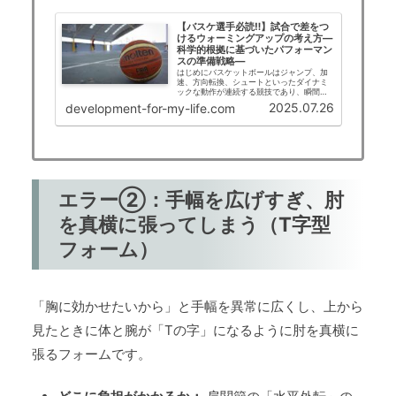
【バスケ選手必読‼】試合で差をつ
けるウォーミングアップの考え方―
科学的根拠に基づいたパフォーマン
スの準備戦略―
はじめにバスケットボールはジャンプ、加
速、方向転換、シュートといったダイナミ
ックな動作が連続する競技であり、瞬間的
に最大の筋力を発揮する能力（Explosive
2025.07.26
development-for-my-life.com
Strength）が求められます。ウォーミング
アップはこの能力を発揮するための…
エラー②：手幅を広げすぎ、肘
を真横に張ってしまう（T字型
フォーム）
「胸に効かせたいから」と手幅を異常に広くし、上から
見たときに体と腕が「Tの字」になるように肘を真横に
張るフォームです。