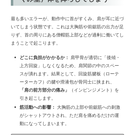
最も多いエラーが、動作中に首がすくみ、肩が耳に近づ
いてしまう状態です。これは大胸筋や前鋸筋の出力が足
りず、首の周りにある僧帽筋上部などが過剰に働いてし
まうことで起こります。
どこに負担がかかるか：
肩甲骨が適切に「後傾・
上方回旋」しなくなるため、肩関節の中のスペー
スが潰れます。結果として、回旋筋腱板（ローテ
ーターカフ）の腱や滑液包が骨同士に挟まれ、
「肩の前方部分の痛み」
（インピンジメント）を
引き起こします。
筋活動への影響：
大胸筋の上部や前鋸筋への刺激
がシャットアウトされ、ただ肩を痛めるだけの運
動になってしまいます。