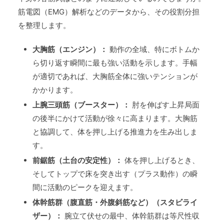
筋電図（EMG）解析などのデータから、その役割分担
を整理します。
大胸筋（エンジン）：
動作の全域、特にボトムか
ら切り返す瞬間に最も強い活動を示します。手幅
が適切であれば、大胸筋全体に強いテンションが
かかります。
上腕三頭筋（ブースター）：
肘を伸ばす上昇局面
の後半にかけて活動が徐々に高まります。大胸筋
と協調して、体を押し上げる推進力を生み出しま
す。
前鋸筋（土台の安定性）：
体を押し上げるとき、
そしてトップで床を突き出す（プラス動作）の瞬
間に活動のピークを迎えます。
体幹筋群（腹直筋・外腹斜筋など）（スタビライ
ザー）：
腕立て伏せの最中、体幹筋群は等尺性収