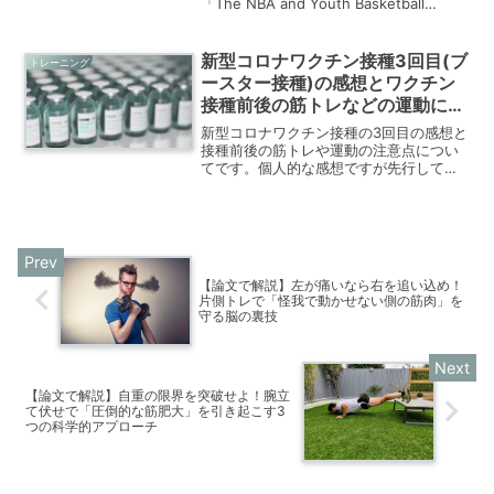
「The NBA and Youth Basketball
Recommendations for Promoting a
Healthy and Positive...
新型コロナワクチン接種3回目(ブ
トレーニング
ースター接種)の感想とワクチン
接種前後の筋トレなどの運動につ
いて
新型コロナワクチン接種の3回目の感想と
接種前後の筋トレや運動の注意点につい
てです。個人的な感想ですが先行して接
種しているので何かの参考になればと幸
いです。
【論文で解説】左が痛いなら右を追い込め！
片側トレで「怪我で動かせない側の筋肉」を
守る脳の裏技
【論文で解説】自重の限界を突破せよ！腕立
て伏せで「圧倒的な筋肥大」を引き起こす3
つの科学的アプローチ