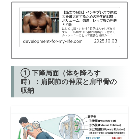
【論文で解説】ベンチプレスで筋肥
大を最大化するための科学的戦略：
ボリューム、強度、レップ数の理解
と応用
はじめに筋トレを行う目的は人それぞれで
すが、「筋肥大（Hypertrophy）」は多く
のトレーニーにとって重要な目標の一つで
す。特にベンチプレスは、上半身の筋肥大
2025.10.03
development-for-my-life.com
を狙う上で最も基本的かつ効果的な種目と
して広く用いられています。本記事では、
最…
① 下降局面（体を降ろす
時）：肩関節の伸展と肩甲骨の
収納