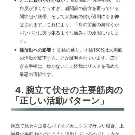
どこに負担がかかるか：
肩関節の「水平外転」の
角度が深くなりすぎ、肩関節の前方を覆っている
関節包や靭帯、そして大胸筋の腱が過剰に引き伸
ばされます。これにより、「肩の前面の奥深くが
パツパツに突っ張るような痛み」の原因になりま
す。
筋活動への影響：
先述の通り、手幅150%は大胸筋
の活動が低下することが証明されています。広す
ぎる手幅は、効かない上に怪我のリスクを高める
最悪の選択です。
4. 腕立て伏せの主要筋肉の
「正しい活動パターン」
腕立て伏せを正常なバイオメカニクスで行った場合、上
半身の各筋肉はどのように連動しているのでしょうか。