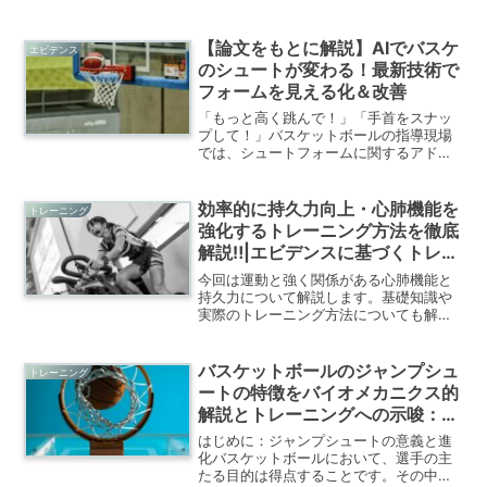
ョン種目の効果を研究報告をもとに解説
していきます。
【論文をもとに解説】AIでバスケ
エビデンス
のシュートが変わる！最新技術で
フォームを見える化＆改善
「もっと高く跳んで！」「手首をスナッ
プして！」バスケットボールの指導現場
では、シュートフォームに関するアドバ
イスが飛び交います。しかし選手自身
は、「ちゃんとやってるつもりなの
に…」と戸惑うこともしばしば。そんな
効率的に持久力向上・心肺機能を
トレーニング
悩みを解決してくれるのが、今、...
強化するトレーニング方法を徹底
解説‼|エビデンスに基づくトレー
ニング解説
今回は運動と強く関係がある心肺機能と
持久力について解説します。基礎知識や
実際のトレーニング方法についても解説
していきます。
バスケットボールのジャンプシュ
トレーニング
ートの特徴をバイオメカニクス的
解説とトレーニングへの示唆：普
通のジャンプとの違いとは⁉
はじめに：ジャンプシュートの意義と進
化バスケットボールにおいて、選手の主
たる目的は得点することです。その中心