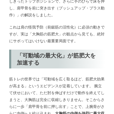
しきったトップポジションで、さらに手のひらで床を押
し、肩甲骨を前に突き出す（プッシュアップ・プラス動
作）」の解説をしました。
これは肩の怪我予防（前鋸筋の活性化）に必須の動きで
すが、実は「大胸筋の筋肥大」の観点から見ても、絶対
にサボってはいけない最重要局面です。
「可動域の最大化」が筋肥大を
加速する
筋トレの世界では「可動域を広く取るほど、筋肥大効果
が高まる」というエビデンスが定着しています。 腕立
て伏せにおいて、ただ肘を伸ばすだけで動作を終えてし
まうと、大胸筋は完全に収縮しきりません。そこからさ
らに一歩「肩甲骨を前に押し出す」ことで、上腕骨がさ
らに内側へと絞り込まれ、
大胸筋の内側を強烈に最大収