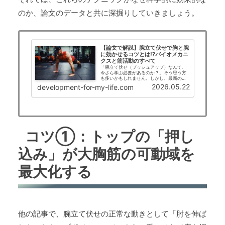
のか、論文のデータと共に深掘りしていきましょう。
【論文で解説】腕立て伏せで胸と腕
に効かせるコツとは⁉バイオメカニ
クスと筋活動のすべて
「腕立て伏せ（プッシュアップ）なんて、
今さら学ぶ必要があるのか？」そう思う方
も多いかもしれません。しかし、最新のス
ポーツ科学やバイオメカニクスの論文を紐
2026.05.22
development-for-my-life.com
解くと、私たちがよく知る「腕立て伏せ」
は、正しく行えばベンチプレスにも劣らな
い強烈な効果…
コツ①：トップの「押し
込み」が大胸筋の可動域を
最大化する
他の記事で、腕立て伏せの正常な動きとして「肘を伸ば