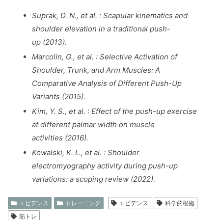
Suprak, D. N., et al. : Scapular kinematics and
shoulder elevation in a traditional push-
up (2013).
Marcolin, G., et al. : Selective Activation of
Shoulder, Trunk, and Arm Muscles: A
Comparative Analysis of Different Push-Up
Variants (2015).
Kim, Y. S., et al. : Effect of the push-up exercise
at different palmar width on muscle
activities (2016).
Kowalski, K. L., et al. : Shoulder
electromyography activity during push-up
variations: a scoping review (2022).
エビデンス
トレーニング
エビデンス
科学的根拠
筋トレ