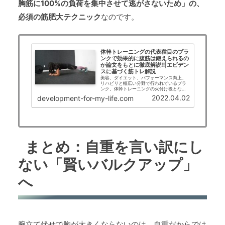
胸筋に100%の負荷を集中させて逃がさないため」の、
必須の筋肥大テクニック
なのです。
体幹トレーニングの代表種目のプラ
ンクで効果的に腹筋は鍛えられるの
か論文をもとに徹底解説‼|エビデン
スに基づく筋トレ解説
美容、ダイエット、パフォーマンス向上、
リハビリと幅広い分野で行われているプラ
ンク。体幹トレーニングの火付け役となっ
た代表的なトレーニング方法ですが、実際
2022.04.02
development-for-my-life.com
の効果はどの程度あるのでしょうか??論文
などの科学的根拠がある情報をもとにプラ
ンクの効果を解説します。
まとめ：自重を言い訳にし
ない「賢いバルクアップ」
へ
腕立て伏せで胸が大きくならないのは、自重だからでは