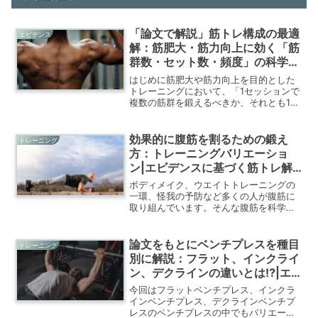
「論文で解説」筋トレ構成の最適
エビデンス
解：筋肥大・筋力向上に効く「筋
群数・セット数・頻度」の科学的
戦略
はじめに筋肥大や筋力向上を目的とした
トレーニングにおいて、「1セッションで
複数の筋群を鍛えるべきか、それとも1筋
群に集中すべきか？」という問いは、ト
レーニーからアスリート、指導者まで幅
広く関心を集めるテーマです。時間効
効果的に腹筋を割るための鍛え
トレーニング
率、回復、ボリューム管...
方：トレーニングバリエーショ
ン|エビデンスに基づく筋トレ解
説
ボディメイク、ウエイトトレーニングの
一環、怪我の予防など多くの人が腹筋に
取り組んでいます。そんな腹筋を科学的
根拠に基づいて解説していきます。今回
は実際のトレーニング方法のバリエーシ
ョンについてです。
論文をもとにベンチプレスを種目
トレーニング
別に解説：フラット、インクライ
ン、デクラインの違いとは⁉|エ
ビデンス基づく筋トレ解説
今回はフラットベンチプレス、インクラ
インベンチプレス、デクラインベンチプ
レスのベンチプレスの中でもバリエーシ