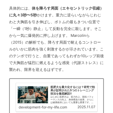
具体的には、
体を降ろす局面（エキセントリック収縮）
に丸々3秒〜5秒
かけます。重力に逆らいながらじわじ
わと大胸筋を引き伸ばし、ボトムの最もきつい位置で
「一瞬（1秒）静止」して反動を完全に殺します。そこ
から一気に爆発的に押し上げます。 Marcolinら
（2015）の解析でも、降ろす局面で耐えるコントロー
ルがいかに筋肉を強く刺激するかが示されています。こ
のテンポで行うと、自重であってもわずか10レップ前後
で大胸筋が猛烈に燃えるような感覚（代謝ストレス）に
襲われ、限界を迎えるはずです。
筋肥大を最大化するには？研究で効
果が証明された5つのトレーニング
技法を徹底解説‼
はじめに筋肥大は、筋力向上、競技パフォ
ーマンスの向上、身体構造の改善、さらに
は健康維持においても重要な要素です。近
年では、筋肥大を目的としたレジスタンス
2025.11.07
development-for-my-life.com
トレーニング（筋トレ）に関する研究が進
み、従来の「高負荷・中反復・複数セッ