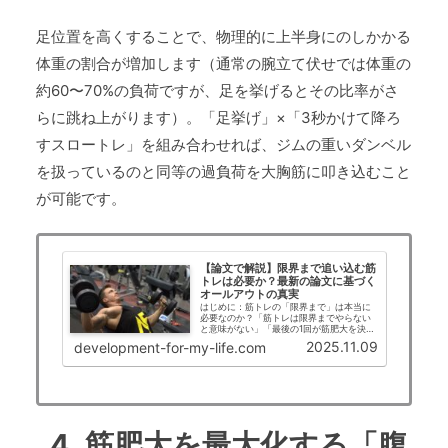
足位置を高くすることで、物理的に上半身にのしかかる
体重の割合が増加します（通常の腕立て伏せでは体重の
約60〜70%の負荷ですが、足を挙げるとその比率がさ
らに跳ね上がります）。「足挙げ」×「3秒かけて降ろ
すスロートレ」を組み合わせれば、ジムの重いダンベル
を扱っているのと同等の過負荷を大胸筋に叩き込むこと
が可能です。
【論文で解説】限界まで追い込む筋
トレは必要か？最新の論文に基づく
オールアウトの真実
はじめに：筋トレの「限界まで」は本当に
必要なのか？「筋トレは限界までやらない
と意味がない」「最後の1回が筋肥大を決め
る」そんな言葉を耳にしたことがある方も
2025.11.09
development-for-my-life.com
多いのではないでしょうか。トレーニング
現場では、筋肉を「追い込む」ことが成果
につながる…
4. 筋肥大を最大化する「腹