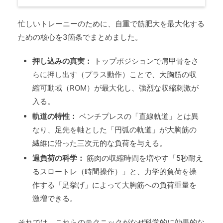
忙しいトレーニーのために、自重で筋肥大を最大化する
ための核心を3箇条でまとめました。
押し込みの真実：
トップポジションで肩甲骨をさ
らに押し出す（プラス動作）ことで、大胸筋の収
縮可動域（ROM）が最大化し、強烈な収縮刺激が
入る。
軌道の特性：
ベンチプレスの「直線軌道」とは異
なり、足先を軸とした「円弧の軌道」が大胸筋の
繊維に沿った三次元的な負荷を与える。
過負荷の科学：
筋肉の収縮時間を増やす「5秒耐え
るスロートレ（時間操作）」と、力学的負荷を操
作する「足挙げ」によって大胸筋への負荷重量を
激増できる。
それでは、これらのテクニックがなぜ科学的に効果的な