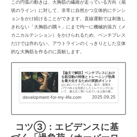
この円弧の動きは、大胸筋の繊維が走っている方向（扇
状のライン）に対して、非常に自然かつ立体的にテンシ
ョンをかけ続けることができます。直線運動では刺激し
きれない「大胸筋の隅々」にまで均一に機械的張力（メ
カニカルテンション）をかけられるため、ベンチプレス
だけでは作れない、アウトラインのくっきりとした立体
的な大胸筋を作るのに貢献します。
【論文で解説】ベンチプレスにおけ
る筋活動の特徴とトレーニング効果
を最大化するための実践ポイント
はじめにベンチプレスは、筋力・筋肥大・
パワー向上を目的としたトレーニングにお
いて、最も広く用いられている上肢の複合
的な高負荷運動です。特に大胸筋、上腕三
2025.09.25
development-for-my-life.com
頭筋、三角筋前部などの主要筋群を効率的
に鍛えることができるため、競技者から一
般トレーニー…
コツ③：エビデンスに基