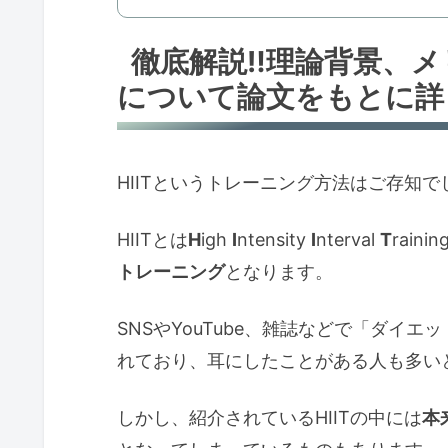
徹底解説‼理論背景、メ
について論文をもとに詳
HIITというトレーニング方法はご存知
HIITとは
H
igh
I
ntensity
I
nterval
T
rai
トレーニング
となります。
SNSやYouTube、雑誌などで「ダイ
れており、耳にしたことがある人も多い
しかし、紹介されているHIITの中には
本