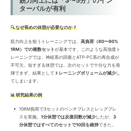
筋力向上には「3〜5分」のイン
ターバルが有利
🔍 なぜ長めの休憩が必要なのか？
筋力向上を狙うトレーニングでは、
高負荷（80〜90%
1RM）での複数セット
が基本です。このような高強度ト
レーニングでは、神経系の回復とATP-PC系の再合成が
不可欠。短すぎる休憩では、次のセットで十分な力を発
揮できず、結果として
トレーニングボリュームが減少
し
てしまいます。
📊 研究結果の例
10RM負荷で3セットのベンチプレスとレッグプレ
スを実施。
1分休憩では反復回数が減少
したが、
3
分休憩ではすべてのセットで10回を維持
できた。