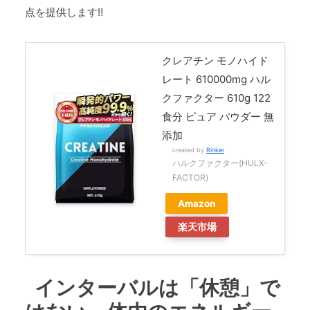
点を提供します‼
クレアチン モノハイド
レート 610000mg ハル
クファクター 610g 122
食分 ピュア パウダー 無
添加
created by
Rinker
ハルクファクター(HULX-
FACTOR)
Amazon
楽天市場
インターバルは「休憩」で