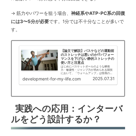
→ 筋力やパワーを狙う場合、
神経系やATP-PC系の回復
には3〜5分が必要
です。1分では不十分なことが多いで
す。
【論文で解説】バスケなどの運動前
のストレッチは悪いのか⁉パフォー
マンスを下げない静的ストレッチの
使い方と注意点
はじめにバスケットボールのような瞬発
力・敏捷性・ジャンプ力が求められる競技
において、「ウォームアップ」は怪我の予
防だけでなく、パフォーマンス最大化にも
2025.07.31
development-for-my-life.com
直結する重要な要素です。特に「静的スト
レッチ（Static Stretching：SS）」...
実践への応用：インターバ
ルをどう設計するか？