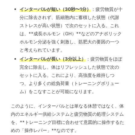
インターバルが短い（30秒〜1分）
：疲労物質が十
分に除去されず、筋細胞内に蓄積した状態（代謝
ストレスが高い状態）で次のセットに入る。これ
は、**成長ホルモン（GH）**などのアナボリック
ホルモン分泌を強く刺激し、筋肥大の要因の一つ
と考えられています。
インターバルが長い（3分以上）
：疲労物質をほぼ
完全に除去し、体はリフレッシュした状態で次の
セットに入る。これにより、高強度を維持しつ
つ、より多くの総負荷量（トレーニングボリュー
ム）をこなすことが可能になります。
このように、インターバルとは単なる休憩ではなく、体
内のエネルギー供給システムと疲労物質の処理システム
を、**トレーニング目標に合わせて意図的に操作するた
めの「操作レバー」**なのです。