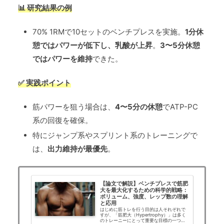
📊 研究結果の例
70% 1RMで10セットのベンチプレスを実施。
1分休
憩ではパワーが低下し、乳酸が上昇
。
3〜5分休憩
ではパワーを維持
できた。
✅ 実践ポイント
筋パワーを狙う場合は、
4〜5分の休憩
でATP-PC
系の回復を確保。
特にジャンプ系やスプリント系のトレーニングで
は、
出力維持が最優先
。
【論文で解説】ベンチプレスで筋肥
大を最大化するための科学的戦略：
ボリューム、強度、レップ数の理解
と応用
はじめに筋トレを行う目的は人それぞれで
すが、「筋肥大（Hypertrophy）」は多く
のトレーニーにとって重要な目標の一つで