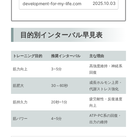
す。特にベンチプレスは、上半身の筋肥大
2025.10.03
development-for-my-life.com
を狙う上で最も基本的かつ効果的な種目と
して広く用いられています。本記事では、
最...
目的別インターバル早見表
トレーニング目的
推奨インターバル
主な理由
高強度維持・神経系
筋力向上
3~5分
回復
成長ホルモン上昇・
筋肥大
30～60秒
代謝ストレス強化
疲労耐性・反復速度
筋持久力
20秒~1分
向上
ATP-PC系の回復・
筋パワー
4~5分
出力の維持