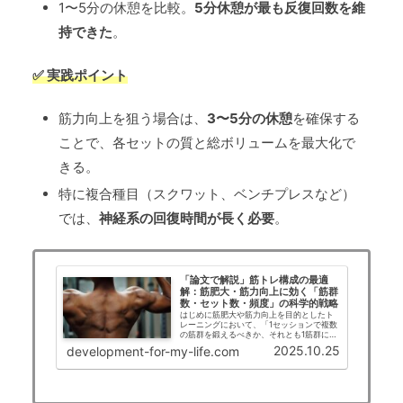
1〜5分の休憩を比較。
5分休憩が最も反復回数を維
持できた
。
✅ 実践ポイント
筋力向上を狙う場合は、
3〜5分の休憩
を確保する
ことで、各セットの質と総ボリュームを最大化で
きる。
特に複合種目（スクワット、ベンチプレスなど）
では、
神経系の回復時間が長く必要
。
「論文で解説」筋トレ構成の最適
解：筋肥大・筋力向上に効く「筋群
数・セット数・頻度」の科学的戦略
はじめに筋肥大や筋力向上を目的としたト
レーニングにおいて、「1セッションで複数
の筋群を鍛えるべきか、それとも1筋群に集
中すべきか？」という問いは、トレーニー
2025.10.25
development-for-my-life.com
からアスリート、指導者まで幅広く関心を
集めるテーマです。時間効率、回復、ボリ
ューム管...