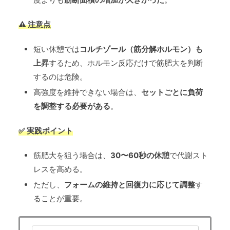
⚠️ 注意点
短い休憩では
コルチゾール（筋分解ホルモン）も
上昇
するため、ホルモン反応だけで筋肥大を判断
するのは危険。
高強度を維持できない場合は、
セットごとに負荷
を調整する必要がある
。
✅ 実践ポイント
筋肥大を狙う場合は、
30〜60秒の休憩
で代謝スト
レスを高める。
ただし、
フォームの維持と回復力に応じて調整
す
ることが重要。