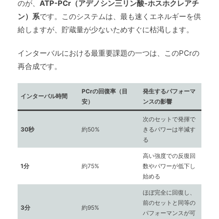
のが、
ATP-PCr（アデノシン三リン酸-ホスホクレアチ
ン）系
です。このシステムは、最も速くエネルギーを供
給しますが、貯蔵量が少ないためすぐに枯渇します。
インターバルにおける最重要課題の一つは、このPCrの
再合成です。
PCrの回復率（目
発生するパフォーマ
インターバル時間
安）
ンスの影響
次のセットで発揮で
30秒
約50%
きるパワーは半減す
る
高い強度での反復回
1分
約75%
数やパワーが低下し
始める
ほぼ完全に回復し、
前のセットと同等の
3分
約95%
パフォーマンスが可