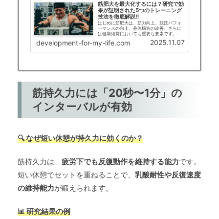
筋肥大を最大化するには？研究で効
果が証明された5つのトレーニング
技法を徹底解説‼
はじめに筋肥大は、筋力向上、競技パフォ
ーマンスの向上、身体構造の改善、さらに
は健康維持においても重要な要素です。近
年では、筋肥大を目的としたレジスタンス
2025.11.07
development-for-my-life.com
トレーニング（筋トレ）に関する研究が進
み、従来の「高負荷・中反復・複数セッ
ト」だけでなく...
筋持久力には「20秒〜1分」の
インターバルが有効
🔍 なぜ短い休憩が持久力に効くのか？
筋持久力は、
疲労下でも反復動作を維持する能力
です。
短い休憩でセットを重ねることで、
乳酸耐性や反復速度
の維持能力
が鍛えられます。
📊 研究結果の例