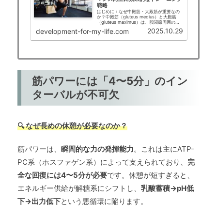
戦略
はじめに：なぜ中殿筋・大殿筋が重要なの
か？中殿筋（gluteus medius）と大殿筋
（gluteus maximus）は、股関節周囲の主
要な筋群であり、日常動作からスポーツパ
2025.10.29
development-for-my-life.com
フォーマンスまで幅広い機能に関与してい
ます。これらの筋肉は単な...
筋パワーには「4〜5分」のイン
ターバルが不可欠
🔍 なぜ長めの休憩が必要なのか？
筋パワーは、
瞬間的な力の発揮能力
。これは主にATP-
PC系（ホスファゲン系）によって支えられており、
完
全な回復には4〜5分が必要
です。休憩が短すぎると、
エネルギー供給が解糖系にシフトし、
乳酸蓄積→pH低
下→出力低下
という悪循環に陥ります。