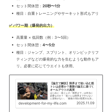
セット間休憩：
20秒〜1分
種目：自重トレーニングやサーキット形式もアリ
✅ パワー期（爆発的出力）
高重量 × 低回数（例：3〜5回）
セット間休憩：
4〜5分
種目：ジャンプ、スプリント、オリンピックリフ
ティングなどの爆発的な力を生むような動作もア
リ。必要に応じてウエイトも併用。
【論文で解説】限界まで追い込む筋
トレは必要か？最新の論文に基づく
オールアウトの真実
はじめに：筋トレの「限界まで」は本当に
必要なのか？「筋トレは限界までやらない
と意味がない」「最後の1回が筋肥大を決め
る」そんな言葉を耳にしたことがある方も
2025.11.09
development-for-my-life.com
多いのではないでしょうか。トレーニング
現場では、筋肉を「追い込む」ことが成果
につながる...