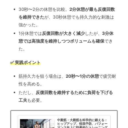
30秒〜2分の休憩を比較。
2分休憩が最も反復回数
を維持できた
が、30秒休憩でも持久力的な刺激は
強かった。
1分休憩では
反復回数が大きく減少
したが、
3分休
憩では高強度を維持しつつボリュームも確保
でき
た。
✅ 実践ポイント
筋持久力を狙う場合は、
20秒〜1分の休憩
で疲労耐
性を高める。
ただし、
反復回数を維持するために負荷を下げる
工夫
も必要。
中殿筋・大殿筋を科学的に鍛える：
ヒップアップ、怪我予防、パフォー
マンス向上に効果的なトレーニング