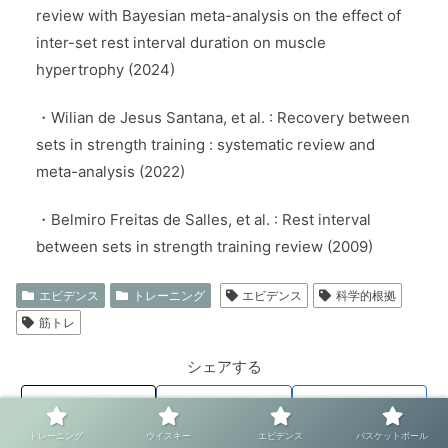
review with Bayesian meta-analysis on the effect of
inter-set rest interval duration on muscle
hypertrophy (2024)
・Wilian de Jesus Santana, et al. : Recovery between
sets in strength training : systematic review and
meta-analysis (2022)
・Belmiro Freitas de Salles, et al. : Rest interval
between sets in strength training review (2009)
エビデンス
トレーニング
エビデンス
科学的根拠
筋トレ
シェアする
X
Facebook
はてブ
トレーニング
ウイスキー
エビデンス
バスケットボール