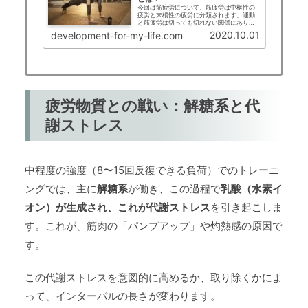
今回は筋疲労について。筋疲労は中枢性の
疲労と末梢性の疲労に分類されます。運動
と筋疲労は切っても切れない関係にありま
す。私自身が学部生時代に筋疲労の研究を
2020.10.01
development-for-my-life.com
行っていたということもあるので、今回は
筋疲労について簡単に解説していきます。
疲労物質との戦い：解糖系と代
謝ストレス
中程度の強度（8〜15回反復できる負荷）でのトレーニ
ングでは、主に
解糖系
が働き、この過程で
乳酸（水素イ
オン）が生成され、これが代謝ストレス
を引き起こしま
す。これが、筋肉の「パンプアップ」や灼熱感の原因で
す。
この代謝ストレスを意図的に高めるか、取り除くかによ
って、インターバルの長さが変わります。