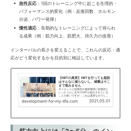
急性反応
：1回のトレーニング中に起こる生理的・
パフォーマンス的変化（例：反復回数、ホルモン
分泌、パワー発揮）
慢性適応
：長期的なトレーニングによって得られ
る成果（例：筋力向上、筋肥大、持久力の改善）
インターバルの長さを変えることで、これらの反応・適
応がどう変化するかを目的別に検証しています。
【HIITの真実】HIITを行っても脂肪
はそんなに減らないし、減量はそこ
まで進みません
ダイエットに効果的や脂肪燃焼に効果的と
いったうたい文句でHIITが紹介されている
ことが多いですが、これは真実なのでしょ
うか？？科学的根拠をもとに解説していき
2021.05.01
development-for-my-life.com
ます。