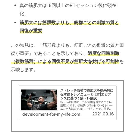
真の筋肥大は18回以上のRTセッション後に顕在
化。
筋肥大には筋群数よりも、筋群ごとの刺激の質と
回復が重要
この知見は、「筋群数よりも、筋群ごとの刺激の質と回
復が重要」であることを示しており、
過度な同時刺激
（複数筋群）による回復不足が筋肥大を妨げる可能性
を
示唆します。
ストレッチ負荷で筋肥大を効果的に
促す筋トレメニューとは⁉|エビデ
ンスに基づく筋トレ解説
筋トレの目標の一つが筋肉を育てること(=
筋肥大)です。伝統的に行われているトレー
ニング方法に追加して行うことで、筋肥大
効果がupするトレーニング方法があること
2021.09.16
development-for-my-life.com
が明らかになっています。今回はストレッ
チ(遠心性収縮)を意識したトレーニング方法
についての解説です‼効率よく筋肉を育てる
助けになれば幸いです。