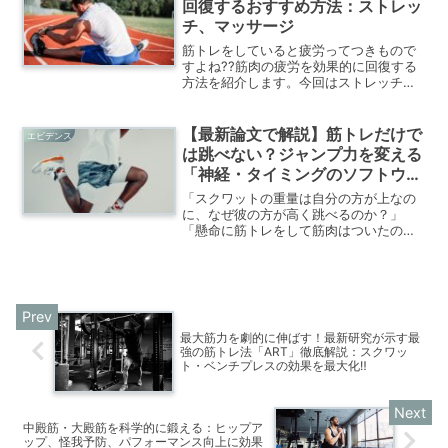
回復するおすすめ方法：ストレッ
チ、マッサージ
筋トレをしていると疲労ってつきもので
すよね??筋肉の疲労を効果的に回復する
方法を紹介します。今回はストレッチと
マッサージによる筋疲労回復についてで
す。
【最新論文で解説】筋トレだけで
エビデンス
は跳べない？ジャンプ力を変える
「神経・タイミングのソフトウェ
ア」の正体
「スクワットの重量は自分の方が上なの
に、なぜ彼の方が高く跳べるのか？」
「懸命に筋トレをして筋肉はついたの
に、ジャンプ力が以前より落ちた気がす
る」バスケットボール、バレーボール、
陸上競技など、ジャンプ動作が不可欠な
スポーツ現場で、選手や指導...
最大筋力を劇的に伸ばす！最新研究が示す最
強の筋トレ法「ART」徹底解説：スクワッ
ト・ベンチプレスの効果を最大化‼
中殿筋・大殿筋を科学的に鍛える：ヒップア
ップ、怪我予防、パフォーマンス向上に効果