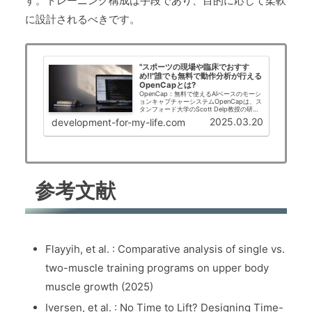
す。トレーニング構成は手段であり、目的に応じて柔軟
に設計されるべきです。
"スポーツの現場や臨床でおすす
め‼"誰でも無料で動作分析が行える
OpenCapとは?
OpenCap：無料で使えるAIベースのモーシ
ョンキャプチャーシステムOpenCapは、ス
タンフォード大学のScott Delp教授の研究
グループによって開発された、クラウドベ
2025.03.20
development-for-my-life.com
ースのマーカーレス・モーションキャプチ
ャ・システムです。従来のモ...
参考文献
Flayyih, et al. : Comparative analysis of single vs.
two-muscle training programs on upper body
muscle growth (2025)
Iversen, et al. : No Time to Lift? Designing Time-