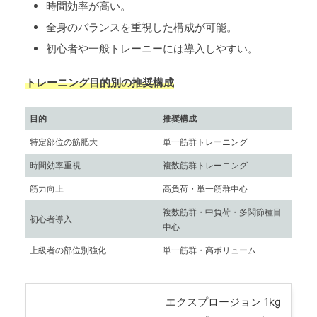
時間効率が高い。
全身のバランスを重視した構成が可能。
初心者や一般トレーニーには導入しやすい。
トレーニング目的別の推奨構成
目的
推奨構成
特定部位の筋肥大
単一筋群トレーニング
時間効率重視
複数筋群トレーニング
筋力向上
高負荷・単一筋群中心
複数筋群・中負荷・多関節種目
初心者導入
中心
上級者の部位別強化
単一筋群・高ボリューム
エクスプロージョン 1kg