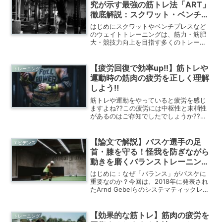
究が示す最強の筋トレ法「ART」
徹底解説：スクワット・ベンチプ
レスの効果を最大化‼
はじめにスクワットやベンチプレスなど
のウェイトトレーニングは、筋力・筋肥
大・競技力向上を目指す多くのトレーニ
ーにとって不可欠な手段です。特に「最
大筋力（1RM）」の向上は、筋力トレー
ニングの成果を測る最も直接的な指標と
【疲労回復で効率up!!】筋トレや
トレーニング
され、競技者だけでなく...
運動時の筋肉の疲労を正しく理解
しよう‼
筋トレや運動をやっていると疲労を感じ
ますよね??この疲労には中枢性と末梢性
があるのはご存知でしたでしょうか??今
回は運動の専門家である私が筋肉の疲労
について分かりやすく解説します。
【論文で解説】バスケ選手の足
エビデンス
首・膝を守る！怪我を防ぎながら
動きを磨くバランストレーニング
の科学的戦略
はじめに：なぜ「バランス」がバスケに
重要なのか？今回は、2018年に発表され
たArnd Gebelらのシステマティックレビ
ュー論文の情報を中心にバスケにおける
バランスの重要性を解説します。バスケ
ットボールは、急激な方向転換、ジャン
【効果的な筋トレ】筋肉の疲労を
トレーニング
プ、着地、...