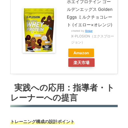
ホエイプロテイン ゴー
ルデンエッグス Golden
Eggs ミルクチョコレー
ト (イエロー×オレンジ)
created by
Rinker
X-PLOSION（エクスプロー
ジョン）
Amazon
楽天市場
実践への応用：指導者・ト
レーナーへの提言
トレーニング構成の設計ポイント