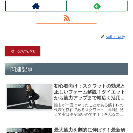
self_study
関連記事
初心者向け：スクワットの効果と
トレーニング
正しいフォーム解説！ダイエット
から筋力アップまで幅広く活用し
よう
誰もが一度はやったことがある筋トレの
代表的存在であるスクワット。単純に見
えて実は奥が深いのです！！そんなスク
ワットの基礎知識を解説します。
最大筋力を劇的に伸ばす！最新研
エビデンス