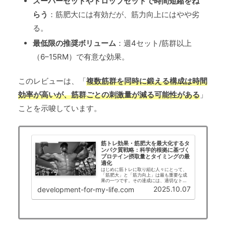
スーパーセットやドロップセットで時間短縮をね
らう
：筋肥大には有効だが、筋力向上にはやや劣
る。
最低限の推奨ボリューム
：週4セット/筋群以上
（6–15RM）で有意な効果。
このレビューは、「
複数筋群を同時に鍛える構成は時間
効率が高いが、筋群ごとの刺激量が減る可能性がある
」
ことを示唆しています。
筋トレ効果・筋肥大を最大化するタ
ンパク質戦略：科学的根拠に基づく
プロテイン摂取量とタイミングの最
適化
はじめに筋トレに取り組む人々にとって、
「筋肥大」と「筋力向上」は最も重要な成
果の一つです。その達成には、適切なトレ
ーニングだけでなく、栄養戦略、特にタン
2025.10.07
development-for-my-life.com
パク質摂取が不可欠です。しかし、タンパ
ク質の摂取量やタイミング、サプリメント
の有効性につ...