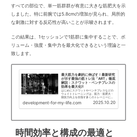
すべての部位で、単一筋群群が有意に大きな筋肥大を示
しました。特に前腕では5.8cmの増加が見られ、局所的
な刺激に対する反応性が高いことが示唆されます。
この結果は、1セッションで1筋群に集中することで、ボ
リューム・強度・集中力を最大化できるという理論と一
致します。
最大筋力を劇的に伸ばす！最新研究
が示す最強の筋トレ法「ART」徹底
解説：スクワット・ベンチプレスの
効果を最大化‼
はじめにスクワットやベンチプレスなどの
ウェイトトレーニングは、筋力・筋肥大・
競技力向上を目指す多くのトレーニーにと
って不可欠な手段です。特に「最大筋力
2025.10.20
development-for-my-life.com
（1RM）」の向上は、筋力トレーニングの
成果を測る最も直接的な指標とされ、競技
者だけでなく...
時間効率と構成の最適と