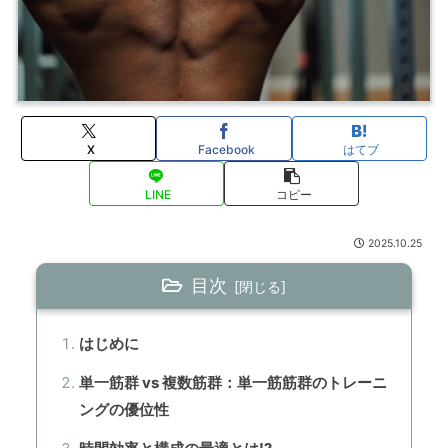
X
Facebook
はてブ
LINE
コピー
2025.10.25
目次
はじめに
単一筋群 vs 複数筋群：単一筋筋群のトレーニ
ングの優位性