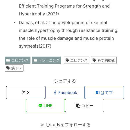
Efficient Training Programs for Strength and
Hypertrophy (2021)
Damas, et al. : The development of skeletal
muscle hypertrophy through resistance training:
the role of muscle damage and muscle protein
synthesis(2017)
エビデンス
トレーニング
エビデンス
科学的根拠
筋トレ
シェアする
X
Facebook
はてブ
LINE
コピー
self_studyをフォローする