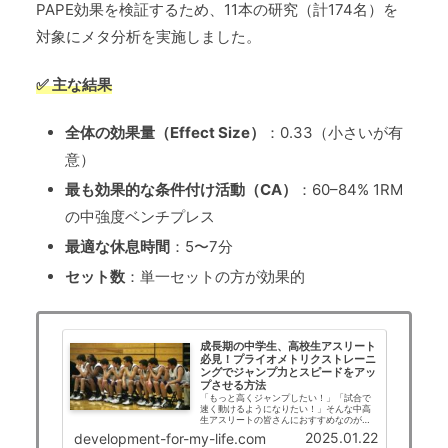
PAPE効果を検証するため、11本の研究（計174名）を
対象にメタ分析を実施しました。
✅ 主な結果
全体の効果量（Effect Size）
：0.33（小さいが有
意）
最も効果的な条件付け活動（CA）
：60–84% 1RM
の中強度ベンチプレス
最適な休息時間
：5〜7分
セット数
：単一セットの方が効果的
成長期の中学生、高校生アスリート
必見！プライオメトリクストレーニ
ングでジャンプ力とスピードをアッ
プさせる方法
「もっと高くジャンプしたい！」「試合で
速く動けるようになりたい！」そんな中高
生アスリートの皆さんにおすすめなのが、
科学的に効果が証明されているプライオメ
2025.01.22
development-for-my-life.com
トリクストレーニングです。本記事では、