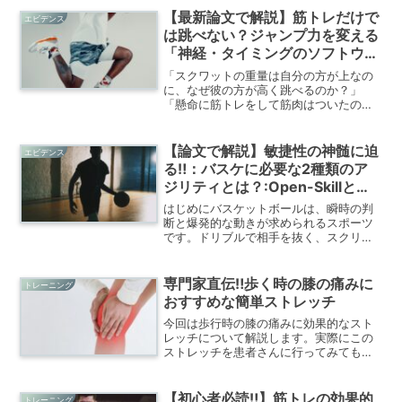
す。近年の研究では、コアトレーニング
【最新論文で解説】筋トレだけで
エビデンス
が競技力向上だけでなく、障害...
は跳べない？ジャンプ力を変える
「神経・タイミングのソフトウェ
ア」の正体
「スクワットの重量は自分の方が上なの
に、なぜ彼の方が高く跳べるのか？」
「懸命に筋トレをして筋肉はついたの
に、ジャンプ力が以前より落ちた気がす
る」バスケットボール、バレーボール、
陸上競技など、ジャンプ動作が不可欠な
【論文で解説】敏捷性の神髄に迫
エビデンス
スポーツ現場で、選手や指導...
る‼：バスケに必要な2種類のア
ジリティとは？:Open-Skillと
Closed-Skillの違い
はじめにバスケットボールは、瞬時の判
断と爆発的な動きが求められるスポーツ
です。ドリブルで相手を抜く、スクリー
ンを使ってカットする、リバウンド後に
素早く切り返す――これらすべてに共通
するのが「アジリティ（敏捷性）」で
専門家直伝‼歩く時の膝の痛みに
トレーニング
す。しかし、アジリティと一...
おすすめな簡単ストレッチ
今回は歩行時の膝の痛みに効果的なスト
レッチについて解説します。実際にこの
ストレッチを患者さんに行ってみてもら
うだけで痛みが改善することを多く経験
しています。
【初心者必読‼】筋トレの効果的
トレーニング