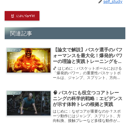
self_study
関連記事
【論文で解説】バスケ選手のパフ
エビデンス
ォーマンスを最大化！爆発的パワ
ーの理論と実践トレーニングを徹
底解説
🏀 はじめに：バスケットボールにおける
「爆発的パワー」の重要性バスケットボ
ールは、ジャンプ、スプリント、方向転
換などの高強度動作が連続するスポーツ
です。これらの動作を支えるのが「爆発
的パワー（explosive power）」です。
🧠 バスケにも役立つコアトレー
エビデンス
目に見え...
ニングの科学的戦略：エビデンス
が示す体幹トレの根拠と実践
はじめに：なぜコアが重要なのか？スポ
ーツ動作にはジャンプ、スプリント、方
向転換、接触プレーなど多様な動作が連
続します。これらの動作を支えるのが
「コア（体幹）」の安定性と機能性で