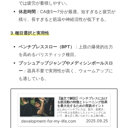
では疲労が蓄積しやすい。
休息時間
：CA後5〜7分が最適。短すぎると疲労が
残り、長すぎると筋温や神経活性が低下する。
3. 種目選択と実用性
ベンチプレススロー（BPT）
：上肢の爆発的出力
を高めるバリスティック種目。
プッシュアップジャンプやメディシンボールスロ
ー
：器具不要で実用性が高く、ウォームアップに
も適している。
【論文で解説】ベンチプレスにおけ
る筋活動の特徴とトレーニング効果
を最大化するための実践ポイント
はじめにベンチプレスは、筋力・筋肥大・
パワー向上を目的としたトレーニングにお
いて、最も広く用いられている上肢の複合
的な高負荷運動です。特に大胸筋、上腕三
2025.09.25
development-for-my-life.com
頭筋、三角筋前部などの主要筋群を効率的
に鍛えることができるため、競技者から一