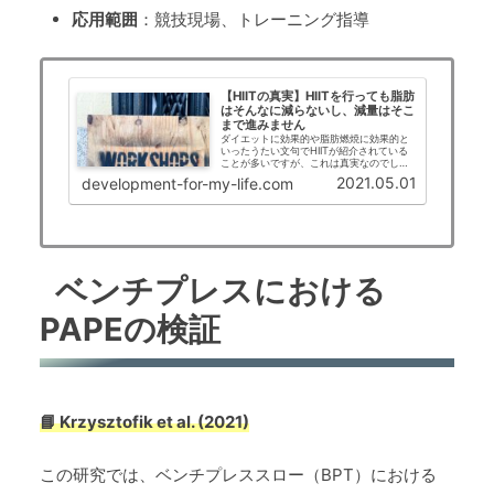
応用範囲
：競技現場、トレーニング指導
【HIITの真実】HIITを行っても脂肪
はそんなに減らないし、減量はそこ
まで進みません
ダイエットに効果的や脂肪燃焼に効果的と
いったうたい文句でHIITが紹介されている
ことが多いですが、これは真実なのでしょ
うか？？科学的根拠をもとに解説していき
2021.05.01
development-for-my-life.com
ます。
ベンチプレスにおける
PAPEの検証
📘 Krzysztofik et al. (2021)
この研究では、ベンチプレススロー（BPT）における