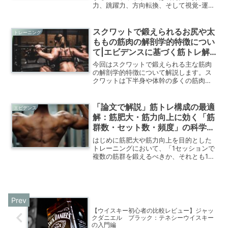
力、跳躍力、方向転換、そして視覚-運動
統合など、多様な身体能力を要するスポ
ーツです。特に中高生の競技者は、成長
期の身体的変化に加え、トレーニング強
スクワットで鍛えられるお尻や太
トレーニング
度が上がるため怪我のリス...
ももの筋肉の解剖学的特徴につい
て|エビデンスに基づく筋トレ解
説
今回はスクワットで鍛えられる主な筋肉
の解剖学的特徴について解説します。ス
クワットは下半身や体幹の多くの筋肉を
駆使して行わえれる運動です。その中で
も特に大腿四頭筋、ハムストリングス、
大殿筋、が重要な役割を果たします。
「論文で解説」筋トレ構成の最適
エビデンス
解：筋肥大・筋力向上に効く「筋
群数・セット数・頻度」の科学的
戦略
はじめに筋肥大や筋力向上を目的とした
トレーニングにおいて、「1セッションで
複数の筋群を鍛えるべきか、それとも1筋
群に集中すべきか？」という問いは、ト
レーニーからアスリート、指導者まで幅
広く関心を集めるテーマです。時間効
率、回復、ボリューム管...
【ウイスキー初心者の比較レビュー】ジャッ
クダニエル ブラック：テネシーウイスキー
の入門編