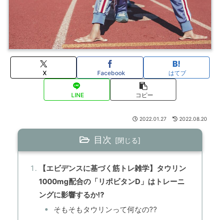
X
Facebook
はてブ
LINE
コピー
2022.01.27
2022.08.20
目次
【エビデンスに基づく筋トレ雑学】タウリン
1000mg配合の「リポビタンD」はトレーニ
ングに影響するか⁉
そもそもタウリンって何なの??