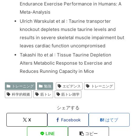
Endurance Exercise Performance in Humans: A
Meta-Analysis
Ulrich Warskulat et al : Taurine transporter
knockout depletes muscle taurine levels and
results in severe skeletal muscle impairment but
leaves cardiac function uncompromised
Takashi Ito et al : Tissue Taurine Depletion
Alters Metabolic Response to Exercise and
Reduces Running Capacity in Mice
トレーニング
勉強
エビデンス
トレーニング
科学的根拠
筋トレ
筋トレ雑学
シェアする
X
Facebook
はてブ
LINE
コピー