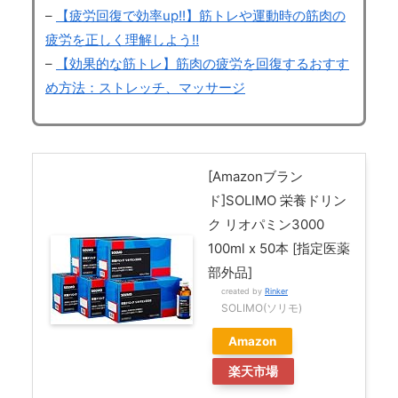
–
【疲労回復で効率up!!】筋トレや運動時の筋肉の
疲労を正しく理解しよう‼
–
【効果的な筋トレ】筋肉の疲労を回復するおすす
め方法：ストレッチ、マッサージ
[Amazonブラン
ド]SOLIMO 栄養ドリン
ク リオパミン3000
100ml x 50本 [指定医薬
部外品]
created by
Rinker
SOLIMO(ソリモ)
Amazon
楽天市場