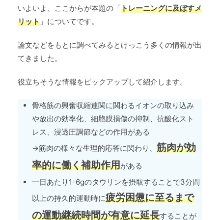
いよいよ、ここからが本題の「
トレーニングに及ぼすメ
リット
」についてです。
論文などをもとに調べてみるとけっこう多くの情報が出
てきました。
役立ちそうな情報をピックアップして紹介します。
骨格筋の興奮収縮連関に関わるイオンの取り込み
や放出の効率化、細胞膜損傷の抑制、抗酸化スト
レス、浸透圧調節などの作用がある
筋肉が効
→筋肉の様々な生理的応答に関わり、
率的に働く補助作用
がある
一日あたり1-6gのタウリンを摂取することで3分間
疲労困憊に至るまで
以上の持久的運動時に
の運動継続時間が有意に延長
することが