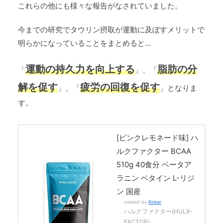
これらの他にも様々な報告がなされていました。
今までの研究でタウリン摂取が運動に及ぼすメリットで
明らかになっていることをまとめると…
運動の持久力を向上する
脂肪の分
「
」、「
解を促す
疲労の回復を促す
」、「
」となりま
す。
[ピンクレモネード味] ハ
ルクファクター BCAA
510g 40食分 ベータア
ラニン ベタイン L-リジ
ン 国産
created by
Rinker
ハルクファクター(HULX-
FACTOR)