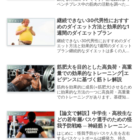
ベンチプレス中の筋肉の活動を調べた研
究をもとに解説します。
継続できない30代男性におすす
ダイエット
めのダイエット方法と効果的な1
週間のダイエットプラン
継続できない30代男性におすすめのダイ
エット方法と効果的な1週間のダイエット
プラン継続的なダイエットは多くの人に
とって課題です。特にサラリーマンとし
て忙しく働く30代男性にとっては、仕事
との両立が難しくなりがちですよね。し
筋肥大を目的とした高負荷・高重
トレーニング
かし、あきらめずに...
量での効果的なトレーニング|エ
ビデンスに基づく筋トレ解説
筋肉を効果的に成長(=筋肥大)させるため
に効果的な方法の一つに高負荷・高重量
でのトレーニングがあります。基礎知識
や実際のトレーニングプロトコルについ
て紹介します。
【論文で解説】中学生・高校生な
トレーニング
どの若年層バスケ選手のための怪
我予防戦略 ─ 神経筋トレーニング
の科学と実践
はじめに：怪我予防がバスケ人生を左右
するバスケットボールは瞬発力、持久