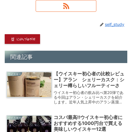
self_study
関連記事
【ウイスキー初心者の比較レビュ
ウイスキー
ー】アラン シェリーカスク：シ
ェリー樽らしいフルーティーさ
ウイスキー初心者の飲み比べ第20弾であ
る今回はアラン・シェリーカスクを紹介
します。近年人気上昇中のアラン蒸溜所
が手がけるシェリー樽熟成ウイスキー。
カスクストレングスタイプでウイスキー
の味わいをしっかりと楽しめます。この
コスパ最高‼ウイスキー初心者に
ウイスキー
アラン・シェリーカスクをウイスキー初
おすすめする1000円台で買える
心者が飲んでみてどの様に感じたのでし
美味しいウイスキー12選
ょうか？