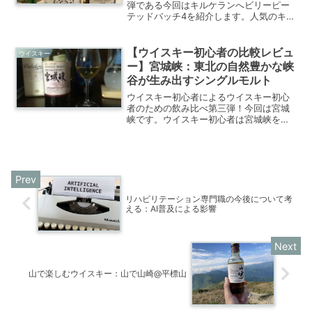
弾である今回はキルケランへビリーピー
テッドバッチ4を紹介します。人気のキャ
ンベルタウンモルトの中でもグレンガイ
ル蒸溜所が手掛けるキルケラン。その中
でも限定品として販売されているへビリ
【ウイスキー初心者の比較レビュ
ウイスキー
ーピーテッドの第4弾です。ウイスキー初
ー】宮城峡：東北の自然豊かな峡
心者である私が飲んでみてどのように感
谷が生み出すシングルモルト
じたのでしょうか?
ウイスキー初心者によるウイスキー初心
者のための飲み比べ第三弾！今回は宮城
峡です。ウイスキー初心者は宮城峡を飲
んでみてどの様に感じたのでしょうか？
是非最後までお楽しみください
リハビリテーション専門職の今後について考
える：AI普及による影響
山で楽しむウイスキー：山で山崎@平標山