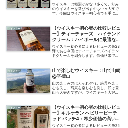
ウイスキーは種類がかなり多くて、好み
のウイスキーを選び出すのも中々大変で
す。今回はウイスキー初心者でも手に取
りやすい1000円台で購入可能なおすすめ
のウイスキーを紹介します。
【ウイスキー初心者の比較レビュ
ウイスキー
ー】ティーチャーズ ハイランド
クリーム：ハイボールに最適なス
モーキー入門編
ウイスキー初心者によるレビューの第28
弾である今回はティーチャーズハイラン
ドクリームを紹介します。低価格帯であ
りながら程よいスモーキーさも楽しめま
す。スモーキーなウイスキーに挑戦して
みたいウイスキー初心者におすすめなウ
山で楽しむウイスキー：山で山崎
ウイスキー
イスキーです。
@平標山
山の楽しみ方は人それぞれ。絶景を楽し
むも良し、写真を楽しむも良し。私は登
山も大好きですが、ウイスキーも大好き
です。山頂でチョビット嗜むウイスキー
が極上なのです✨今回は平標山で味わっ
た山崎について書いていきます。
【ウイスキー初心者の比較レビュ
ウイスキー
ー】キルケラン へビリーピーテ
ッド バッチ4：希少価値の高いキ
ャンベルタウンモルト
ウイスキー初心者によるレビューの第25