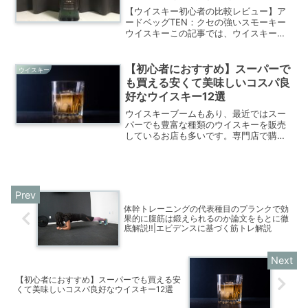
【ウイスキー初心者の比較レビュー】ア
ードベッグTEN：クセの強いスモーキー
ウイスキーこの記事では、ウイスキー初
心者の私がウイスキーの飲み比べをした
感想を公式ホームページの紹介やウイス
キーの達人たちの評価と比較をしていま
【初心者におすすめ】スーパーで
ウイスキー
す。世の中にはウイスキ...
も買える安くて美味しいコスパ良
好なウイスキー12選
ウイスキーブームもあり、最近ではスー
パーでも豊富な種類のウイスキーを販売
しているお店も多いです。専門店で購入
するのは少しハードルが高いなって感じ
ているウイスキー初心者さんにおすすめ
するスーパーでも購入可能な美味しいウ
イスキーを紹介します。
体幹トレーニングの代表種目のプランクで効
果的に腹筋は鍛えられるのか論文をもとに徹
底解説‼|エビデンスに基づく筋トレ解説
【初心者におすすめ】スーパーでも買える安
くて美味しいコスパ良好なウイスキー12選