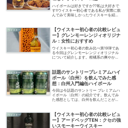
ハイボールは好きですか??私は大好きで
す‼ウイスキー初心者である私が実際に飲
んでみて美味しかったウイスキーを紹介
します。私と同じウイスキー初心者にお
すすめできるウイスキーを11種類選びま
した‼
【ウイスキー初心者の比較レビュ
ウイスキー
ー】グレンモーレンジィオリジナ
ル：女性におすすめ
ウイスキー初心者の飲み比べ第19弾であ
る今回はグレンモーレンジィオリジナル
について紹介します。柑橘系の爽やかさ
が魅力的でウイスキー初心者の女性にお
すすめしたいウイスキーです。
話題のサントリープレミアムハイ
ウイスキー
ボール〈白州〉を飲んでみた感
想：白州入門編缶ハイボール
今回は今話題のサントリー プレミアムハ
イボール〈白州〉の紹介です。飲んでみ
た感想としては、白州を飲んだことがな
い人に興味をもってもらうきっかけとな
る缶ハイボールです。
【ウイスキー初心者の比較レビュ
ウイスキー
ー】アードベッグTEN：クセの強
いスモーキーウイスキー