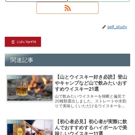
self_study
関連記事
【山とウイスキー好き必読】登山
ウイスキー
やキャンプなど山で飲みたいおす
すめウイスキー21選
山で飲みたいウイスキーを独断と偏見で
20種類選出しました。ストレートや水割
りで美味しくいただけるウイスキーを中
心に選んでいます。山とウイスキーが大
好きな私が選んだウイスキーをお楽しみ
ください。
【初心者必見】初心者が実際に飲
ウイスキー
んでおすすめするハイボールで美
味しいウイスキー11選